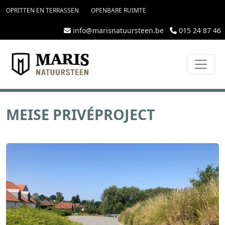
topmenu
Overslaan en naar de inhoud gaan
OPRITTEN EN TERRASSEN
OPENBARE RUIMTE
info@marisnatuursteen.be
015 24 87 46
MEISE PRIVÉPROJECT