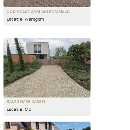
OUD VOLENDAM GETROMMELD
Locatie:
Waregem
BALEGEMSE KASSEI
Locatie:
Mol