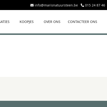
info@marisnatuursteen.be
015 24 87 46
SATIES
KOOPJES
OVER ONS
CONTACTEER ONS