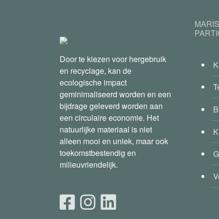
MARI
PART
Door te kiezen voor hergebruik
K
en recyclage, kan de
ecologische impact
T
geminimaliseerd worden en een
bijdrage geleverd worden aan
B
een circulaire economie. Het
natuurlijke materiaal is niet
K
alleen mooi en uniek, maar ook
toekomstbestendig en
G
milieuvriendelijk.
V