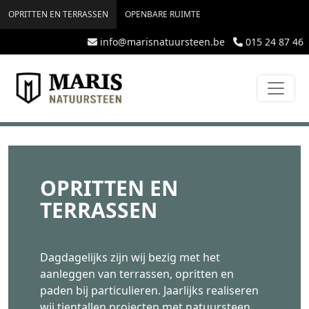
topmenu
Overslaan en naar de inhoud gaan
OPRITTEN EN TERRASSEN
OPENBARE RUIMTE
info@marisnatuursteen.be
015 24 87 46
OPRITTEN EN
TERRASSEN
Dagdagelijks zijn wij bezig met het
aanleggen van terrassen, opritten en
paden bij particulieren. Jaarlijks realiseren
wij tientallen projecten met natuursteen,