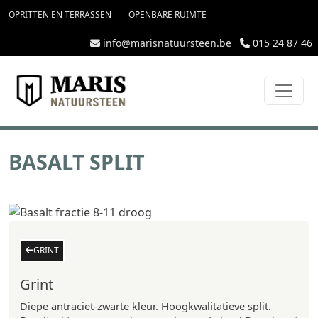
topmenu
Overslaan en naar de inhoud gaan
OPRITTEN EN TERRASSEN
OPENBARE RUIMTE
info@marisnatuursteen.be
015 24 87 46
BASALT SPLIT
GRINT
Grint
Diepe antraciet-zwarte kleur. Hoogkwalitatieve split.