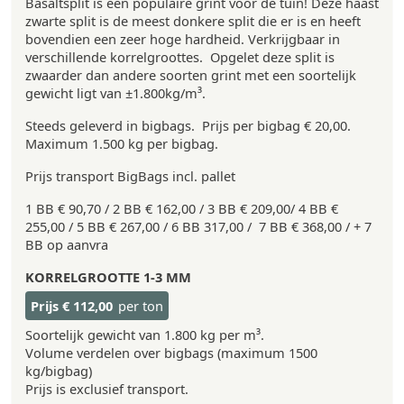
Basaltsplit is een populaire grint voor de tuin! Deze haast
zwarte split is de meest donkere split die er is en heeft
bovendien een zeer hoge hardheid. Verkrijgbaar in
verschillende korrelgroottes. Opgelet deze split is
zwaarder dan andere soorten grint met een soortelijk
gewicht ligt van ±1.800kg/m³.
Steeds geleverd in bigbags. Prijs per bigbag € 20,00.
Maximum 1.500 kg per bigbag.
Prijs transport BigBags incl. pallet
1 BB € 90,70 / 2 BB € 162,00 / 3 BB € 209,00/ 4 BB €
255,00 / 5 BB € 267,00 / 6 BB 317,00 / 7 BB € 368,00 / + 7
BB op aanvra
KORRELGROOTTE
1-3 MM
Prijs
€ 112,00
per ton
Soortelijk gewicht van 1.800 kg per m³.
Volume verdelen over bigbags (maximum 1500
kg/bigbag)
Prijs is exclusief transport.