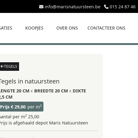
info@marisnatuursteen.be
015 24 87 46
SATIES
KOOPJES
OVER ONS
CONTACTEER ONS
TEGELS
Tegels in natuursteen
LENGTE
20 CM
BREEDTE
20 CM
DIKTE
2,5 CM
Prijs
€ 29,00
per m²
Aantal per m²
25,00
Prijs is afgehaald depot Maris Natuursteen