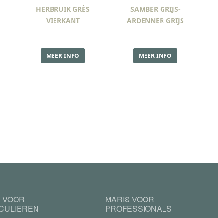
HERBRUIK GRÈS
SAMBER GRIJS-
VIERKANT
ARDENNER GRIJS
E
MEER INFO
MEER INFO
S VOOR
MARIS VOOR
ICULIEREN
PROFESSIONALS