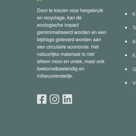
Door te kiezen voor hergebruik
K
en recyclage, kan de
ecologische impact
T
geminimaliseerd worden en een
bijdrage geleverd worden aan
B
een circulaire economie. Het
natuurlijke materiaal is niet
K
alleen mooi en uniek, maar ook
toekomstbestendig en
G
milieuvriendelijk.
V