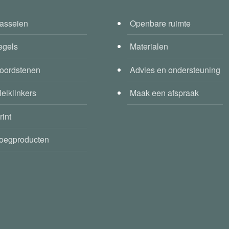
asseien
Openbare ruimte
egels
Materialen
oordstenen
Advies en ondersteuning
leiklinkers
Maak een afspraak
rint
oegproducten