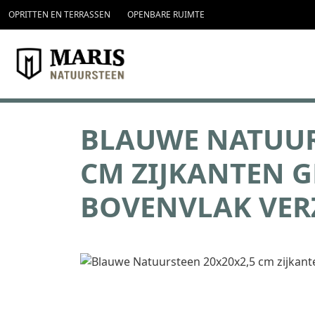
topmenu
Overslaan en naar de inhoud gaan
OPRITTEN EN TERRASSEN
OPENBARE RUIMTE
BLAUWE NATUUR
CM ZIJKANTEN G
BOVENVLAK VER