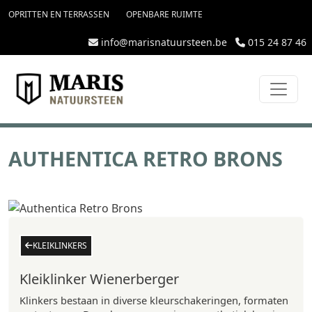
topmenu
Overslaan en naar de inhoud gaan
OPRITTEN EN TERRASSEN
OPENBARE RUIMTE
info@marisnatuursteen.be
015 24 87 46
AUTHENTICA RETRO BRONS
KLEIKLINKERS
Kleiklinker Wienerberger
Klinkers bestaan in diverse kleurschakeringen, formaten