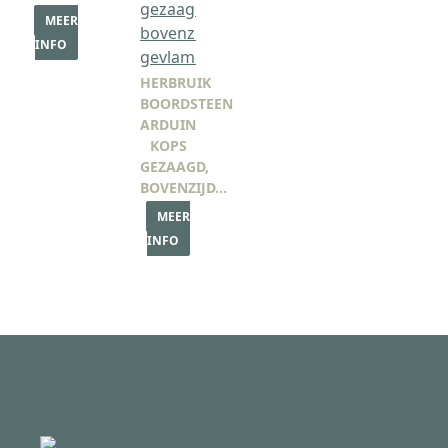
MEER
INFO
HERBRUIK
BOORDSTEEN
ARDUIN
KOPS
GEZAAGD,
BOVENZIJD…
MEER
INFO