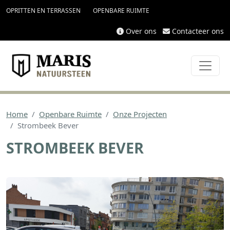
topmenu
Overslaan en naar de inhoud gaan
OPRITTEN EN TERRASSEN
OPENBARE RUIMTE
Over ons
Contacteer ons
Home
Openbare Ruimte
Onze Projecten
Strombeek Bever
STROMBEEK BEVER